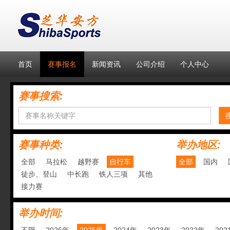
首页
赛事报名
新闻资讯
公司介绍
个人中心
赛事搜索:
赛事种类:
举办地区:
全部
马拉松
越野赛
自行车
全部
国内
徒步、登山
中长跑
铁人三项
其他
接力赛
举办时间: