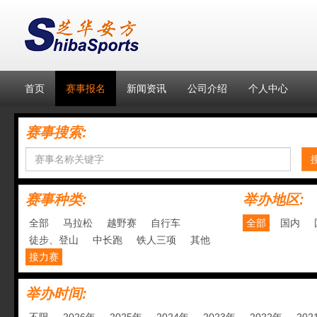
首页
赛事报名
新闻资讯
公司介绍
个人中心
赛事搜索:
赛事种类:
举办地区:
全部
马拉松
越野赛
自行车
全部
国内
徒步、登山
中长跑
铁人三项
其他
接力赛
举办时间: