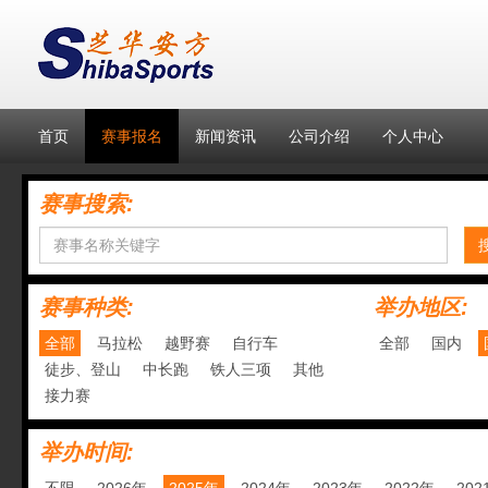
首页
赛事报名
新闻资讯
公司介绍
个人中心
赛事搜索:
赛事种类:
举办地区:
全部
马拉松
越野赛
自行车
全部
国内
徒步、登山
中长跑
铁人三项
其他
接力赛
举办时间: