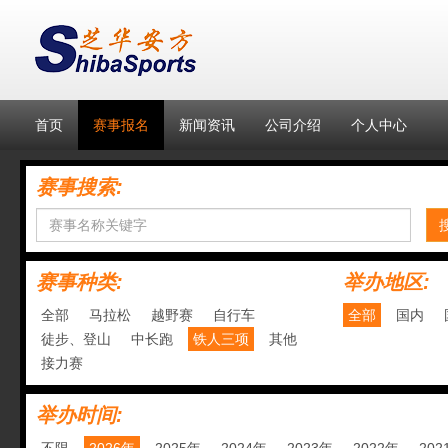
首页
赛事报名
新闻资讯
公司介绍
个人中心
赛事搜索:
赛事种类:
举办地区:
全部
马拉松
越野赛
自行车
全部
国内
徒步、登山
中长跑
铁人三项
其他
接力赛
举办时间: