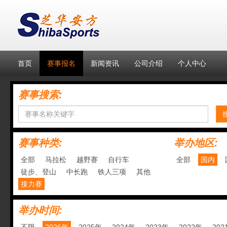
首页
赛事报名
新闻资讯
公司介绍
个人中心
赛事搜索:
赛事种类:
举办地区:
全部
马拉松
越野赛
自行车
全部
国内
徒步、登山
中长跑
铁人三项
其他
接力赛
举办时间: