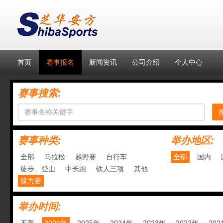
首页
赛事报名
新闻资讯
公司介绍
个人中心
赛事搜索:
赛事种类:
举办地区:
全部
马拉松
越野赛
自行车
全部
国内
徒步、登山
中长跑
铁人三项
其他
接力赛
举办时间: