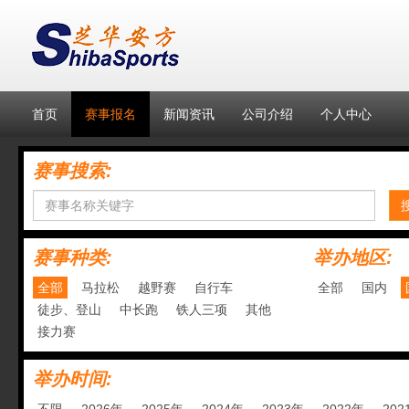
首页
赛事报名
新闻资讯
公司介绍
个人中心
赛事搜索:
赛事种类:
举办地区:
全部
马拉松
越野赛
自行车
全部
国内
徒步、登山
中长跑
铁人三项
其他
接力赛
举办时间: