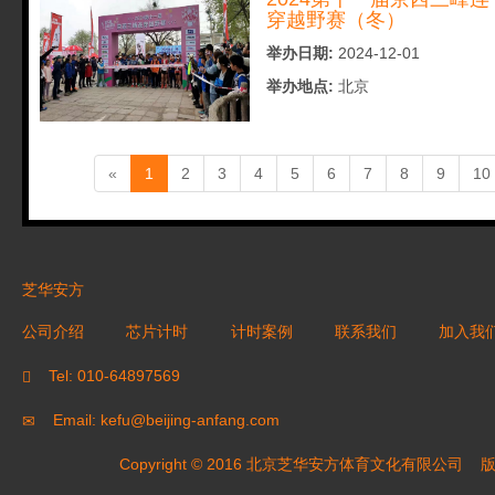
穿越野赛（冬）
举办日期:
2024-12-01
举办地点:
北京
(current)
«
1
2
3
4
5
6
7
8
9
10
芝华安方
公司介绍
芯片计时
计时案例
联系我们
加入我
Tel: 010-64897569
Email: kefu@beijing-anfang.com
Copyright © 2016 北京芝华安方体育文化有限公