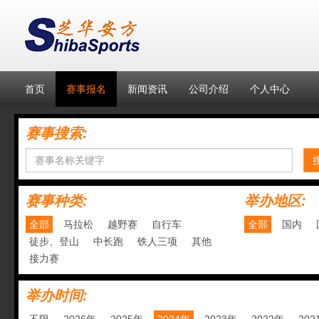
首页
赛事报名
新闻资讯
公司介绍
个人中心
赛事搜索:
赛事种类:
举办地区:
全部
马拉松
越野赛
自行车
全部
国内
徒步、登山
中长跑
铁人三项
其他
接力赛
举办时间: