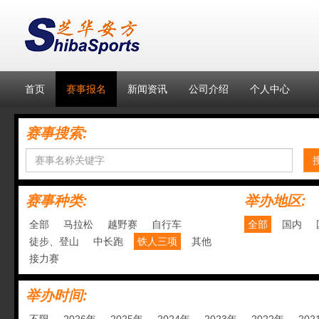
首页
赛事报名
新闻资讯
公司介绍
个人中心
赛事搜索:
赛事种类:
举办地区:
全部
马拉松
越野赛
自行车
全部
国内
徒步、登山
中长跑
铁人三项
其他
接力赛
举办时间: