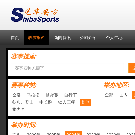
首页
赛事报名
新闻资讯
公司介绍
个人中心
赛事搜索:
赛事种类:
举办地区:
全部
马拉松
越野赛
自行车
全部
国内
徒步、登山
中长跑
铁人三项
其他
接力赛
举办时间: